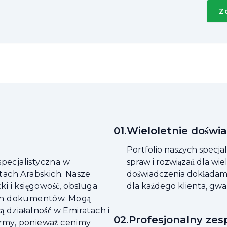
Z
0
1
.
Wieloletnie doświ
Portfolio naszych specj
specjalistyczna w
spraw i rozwiązań dla wi
tach Arabskich. Nasze
doświadczenia dokładamy 
i i księgowość, obsługa
dla każdego klienta, gwa
ych dokumentów. Mogą
ą działalność w Emiratach i
0
2
.
Profesjonalny zes
irmy, ponieważ cenimy