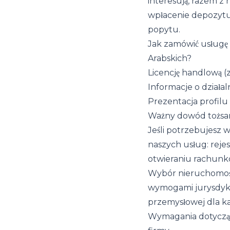
interesują, razem 
wpłacenie depozytu
popytu.
Jak zamówić usługę
Arabskich?
Licencję handlową (
Informacje o działal
Prezentacja profilu 
Ważny dowód tożsa
Jeśli potrzebujesz 
naszych usług: reje
otwieraniu rachunk
Wybór nieruchomośc
wymogami jurysdykcj
przemysłowej dla ka
Wymagania dotyczące