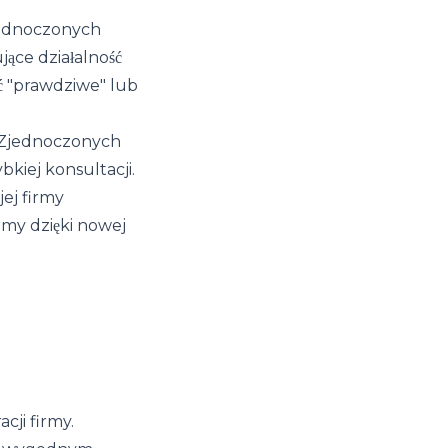
jednoczonych
jące działalność
ć "prawdziwe" lub
 Zjednoczonych
kiej konsultacji.
ej firmy
rmy dzięki nowej
cji firmy.