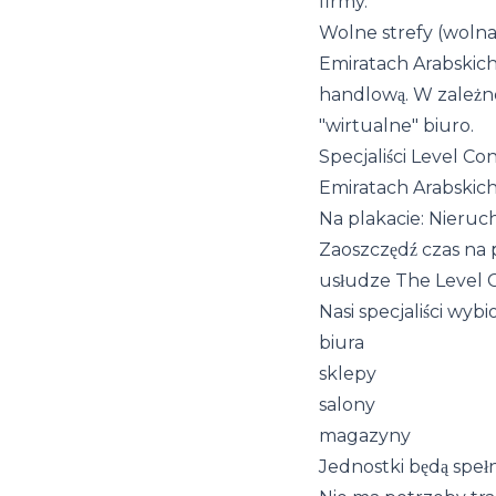
firmy.
Wolne strefy (woln
Emiratach Arabskich,
handlową. W zależn
"wirtualne" biuro.
Specjaliści Level 
Emiratach Arabskich
Na plakacie: Nieruc
Zaoszczędź czas na 
usłudze The Level C
Nasi specjaliści wybi
biura
sklepy
salony
magazyny
Jednostki będą spełn