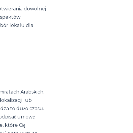
otwierania dowolnej
 aspektów
bór lokalu dla
iratach Arabskich.
okalizacji lub
ędza to dużo czasu.
 podpisać umowę
, które Cię