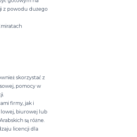
 być gotowym na
cji z powodu dużego
Emiratach
ównież skorzystać z
nesowej, pomocy w
i.
i firmy, jak i
lowej, biurowej lub
rabskich są różne.
aju licencji dla