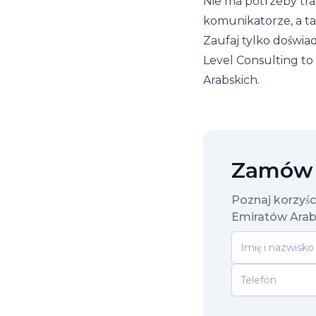
Nie ma potrzeby tra
komunikatorze, a ta
Zaufaj tylko doświa
Level Consulting to
Arabskich.
Zamów 
Poznaj korzyśc
Emiratów Arab