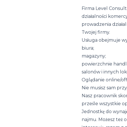
Firma Level Consult
działalności komer
prowadzenia działal
Twojej firmy.
Usługa obejmuje wy
biura;
magazyny;
powierzchnie hand
salonów i innych loka
Oglądanie online/off
Nie musisz sam przy
Nasz pracownik skon
prześle wszystkie o
Jednostkę do wynaję
najmu. Możesz też ob