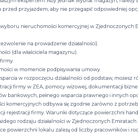
z naszym ekspertem. Aby jednak wybrać magazyn, należy
 przed przyjazdem, aby nie przegapić odpowiedniej op
 wyboru nieruchomości komercyjnej w Zjednoczonych 
zezwolenie na prowadzenie działalności).
ności (dla właściciela magazynu).
firmy.
mości w momencie podpisywania umowy.
wsparcia w rozpoczęciu działalności od podstaw, możesz r
stracji firmy w ZEA, pomocy wizowej, dokumentacji biz
ów bankowych, pełnego wsparcia prawnego i innych opcj
i komercyjnych odbywa się zgodnie zarówno z potrzebam
i rejestracji firmy. Warunki dotyczące powierzchni hand
żdego rodzaju działalności w Zjednoczonych Emiratach A
 powierzchni lokalu zależą od liczby pracowników i rodz