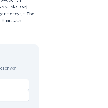
e w wygodnym
 w lokalizacji.
łędne decyzje. The
h Emiratach
noczonych