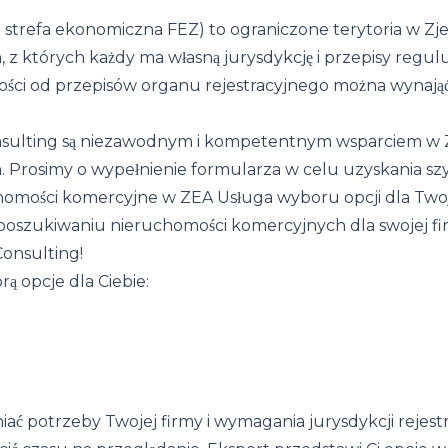
a strefa ekonomiczna FEZ) to ograniczone terytoria w Z
 z których każdy ma własną jurysdykcję i przepisy regulu
ości od przepisów organu rejestracyjnego można wynają
Consulting są niezawodnym i kompetentnym wsparciem w
. Prosimy o wypełnienie formularza w celu uzyskania szyb
homości komercyjne w ZEA Usługa wyboru opcji dla Twoj
poszukiwaniu nieruchomości komercyjnych dla swojej fi
onsulting!
orą opcje dla Ciebie:
iać potrzeby Twojej firmy i wymagania jurysdykcji rejestra