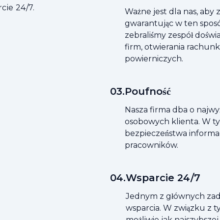
cie 24/7.
Ważne jest dla nas, aby
gwarantując w ten spos
zebraliśmy zespół doświa
firm, otwierania rachunk
powierniczych.
0
3
.
Poufność
Nasza firma dba o najwy
osobowych klienta. W ty
bezpieczeństwa informac
pracowników.
0
4
.
Wsparcie 24/7
Jednym z głównych zad
wsparcia. W związku z t
możliwie jak najszybszej 