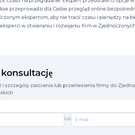
cić czasu na przeglądanie. Ekspert przedstawi Ci opcj
kże przeprowadzi dla Ciebie przegląd online bezpośrednio
dczonym ekspertom, aby nie tracić czasu i pieniędzy na b
 eksperci w otwieraniu i rozwijaniu firm w Zjednoczonyc
konsultację
i i szczegóły założenia lub przeniesienia firmy do Zjed
skich
lub