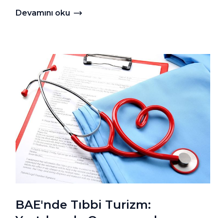
Devamını oku
Devamını oku Dubai'de Mobil İletişim ve İnternet
BAE'nde Tıbbi Turizm: