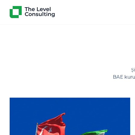
Ş
BAE kurum