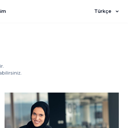
şim
Türkçe
r.
ilirsiniz.