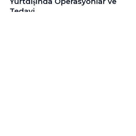
Yurtdışında Operasyonlar ve
Tedavi
5 Şubat 2024
Birleşik Arap Emirlikleri'nde tıp dünyadaki en
gelişmişlerden biri olarak kabul edilir
Devamını oku
Devamını oku BAE'nde Tıbbi Turizm: Yurtdışında O