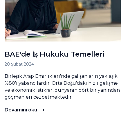
BAE'de İş Hukuku Temelleri
20 Şubat 2024
Birleşik Arap Emirlikleri'nde çalışanların yaklaşık
%80'i yabancılardır. Orta Doğu'daki hızlı gelişme
ve ekonomik istikrar, dünyanın dört bir yanından
göçmenleri cezbetmektedir
Devamını oku
Devamını oku BAE'de İş Hukuku Temelleri
omik Bölgelerin Listesi