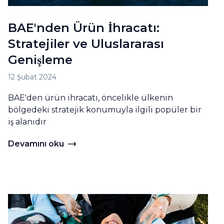
BAE'nden Ürün İhracatı:
Stratejiler ve Uluslararası
Genişleme
12 Şubat 2024
BAE'den ürün ihracatı, öncelikle ülkenin
bölgedeki stratejik konumuyla ilgili popüler bir
iş alanıdır
Devamını oku
acağı
Devamını oku BAE'nden Ürün İhracatı: Stratejiler ve 