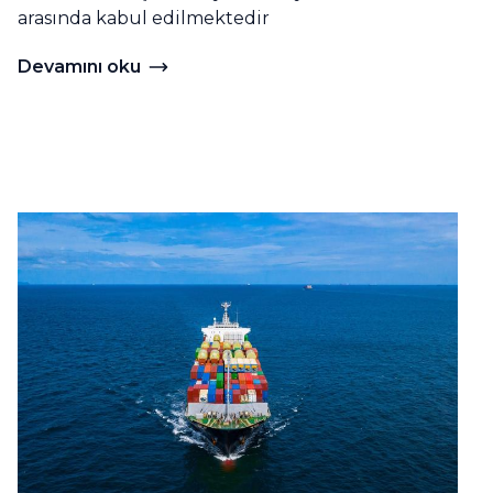
arasında kabul edilmektedir
Devamını oku
Devamını oku Birleşik Arap Emirlikleri'nde Meslek Ba
temi