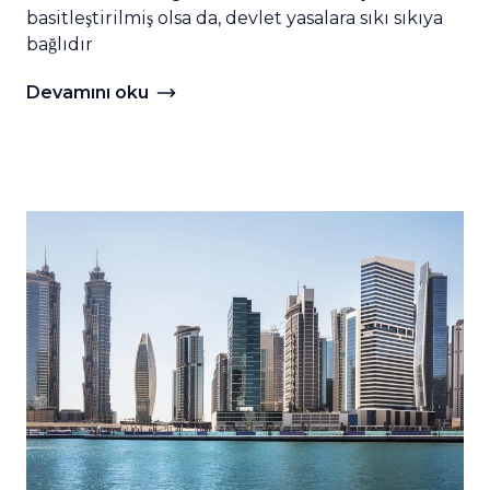
basitleştirilmiş olsa da, devlet yasalara sıkı sıkıya
bağlıdır
Devamını oku
Devamını oku Birleşik Arap Emirlikleri'nde Vergi Sis
ekenleri anlatabilir miyim