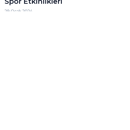
Spor Etkinlikleri
29 Ocak 2024
Birleşik Arap Emirlikleri sadece ekonomi ve
teknoloji alanında değil, aynı zamanda spor
alanında da başarılı olmuştur
Vergisi
Devamını oku
Devamını oku BAE'nde Spor Endüstrisi ve Spor Etkinli