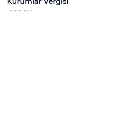
Kurumlar Vergisi
1 Şubat 2024
Birleşik Arap Emirlikleri (BAE), Çok Taraflı Vergi
Sözleşmesi'ni (ÇTVS) imzaladı
Devamını oku
Devamını oku Birleşik Arap Emirlikleri'nde Kurumlar 
perasyonlar ve Tedavi