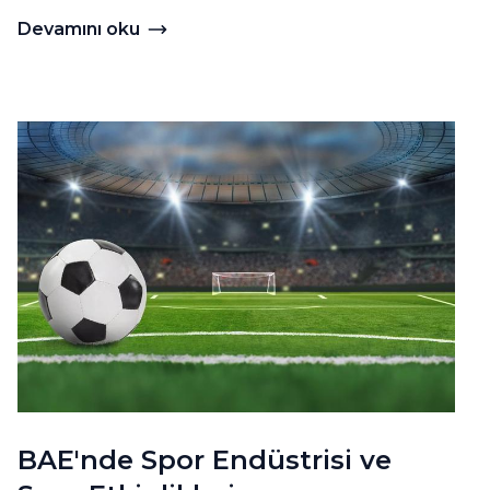
Devamını oku
Devamını oku Birleşik Arap Emirlikleri'nde Öğrenci Vi
 Sertifikalandırma
BAE'nde Spor Endüstrisi ve